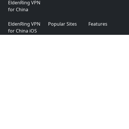
EldenRing VPN
for China
EldenRing VPN
Popular Sites
Features
for China iOS
App (iPhone &
iPad)
EldenRing VPN
Testimonials
Affiliates
for China
Program
Android
EldenRing VPN
App
Privacy Policy
for China
Permission
Windows
EldenRing VPN
Ver: 6.0.0
for China