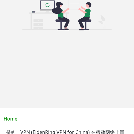
Breadcrumb
Home
是的，VPN (EldenRing VPN for China) 在移动网络上同