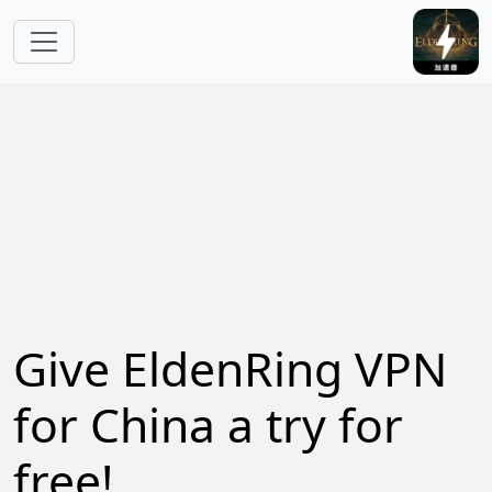
Skip to main content
Give EldenRing VPN
for China a try for
free!