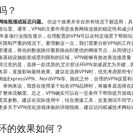
吗？
网络瓶颈或延迟问题。
但这个效果并非在所有情况下都适用，具
器位置。通常，VPN的主要作用是改善网络连接的稳定性和减少
3年多项行业报告显示，合理配置的VPN可以在特定场景下帮助
区限制严重的情况下。要理解这一点，我们需要分析VPN的工作
加密通道，将你的数据路径重新路由到更优的网络节点，从而绕过
络基础设施较差或受到限制的区域，VPN能够有效改善连接质量
得注意的是，选择一款优质的
艾尔登法环VPN加速器
尤为关键，
各异，直接影响最终效果。建议在选择VPN时，优先考虑那些专
xpressVPN、NordVPN等。除此之外，合理的VPN设置
。举例来说，我曾在使用某个知名VPN品牌时，将服务器选择在
了整体流畅度。总之，VPN确实可以在一定条件下帮助提升游戏
配置其参数。建议在实际使用中，结合测速工具，反复测试不同节
更多关于VPN优化游戏体验的详细指南，建议访问权威技术网站
法环的效果如何？