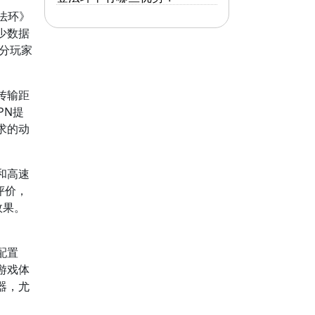
法环》
少数据
部分玩家
传输距
PN提
求的动
和高速
户评价，
效果。
配置
游戏体
器，尤