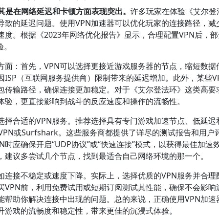
尤其是在网络延迟和卡顿方面表现突出。
许多玩家在体验《艾尔登
导致的延迟问题。使用VPN加速器可以优化玩家的连接路径，减
度。根据《2023年网络优化报告》显示，合理配置VPN后，
验。
方面：首先，VPN可以选择更接近游戏服务器的节点，缩短数据
因ISP（互联网服务提供商）限制带来的延迟增加。此外，某些V
包传输路径，确保连接更加稳定。对于《艾尔登法环》这类高要
体验，更直接影响到战斗的反应速度和操作的流畅性。
选择合适的VPN服务。推荐选择具有专门游戏加速节点、低延迟
rdVPN或Surfshark。这些服务商都提供了详尽的测试报告和用
时应确保开启“UDP协议”或“快速连接”模式，以获得最佳加速
异，建议多尝试几个节点，找到最适合自己网络环境的那一个。
如连接不稳定或速度下降。实际上，选择优质的VPN服务并合理
买VPN前，利用免费试用或短期订阅测试其性能，确保不会影响
能帮助你解决连接中出现的问题。总的来说，正确使用VPN加速
升游戏的流畅度和稳定性，带来更佳的沉浸式体验。